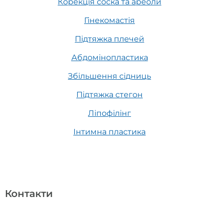
Корекція соска та ареоли
Гінекомастія
Підтяжка плечей
Абдомінопластика
Збільшення сідниць
Підтяжка стегон
Ліпофілінг
Інтимна пластика
Контакти