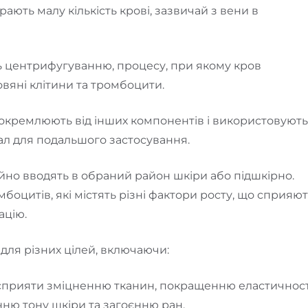
ирають малу кількість крові, зазвичай з вени в
ть центрифугуванню, процесу, при якому кров
овяні клітини та тромбоцити.
докремлюють від інших компонентів і використовують
ал для подальшого застосування.
ійно вводять в обраний район шкіри або підшкірно.
боцитів, які містять різні фактори росту, що сприяю
ацію.
ля різних цілей, включаючи:
сприяти зміцненню тканин, покращенню еластичност
ню тону шкіри та загоєнню ран.