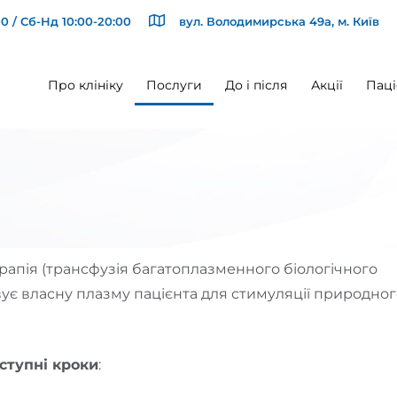
0 / Сб-Нд 10:00-20:00
вул. Володимирська 49а, м. Київ
Про клініку
Послуги
До і після
Акції
Паці
ерапія (трансфузія багатоплазменного біологічного
вує власну плазму пацієнта для стимуляції природно
ступні кроки
: