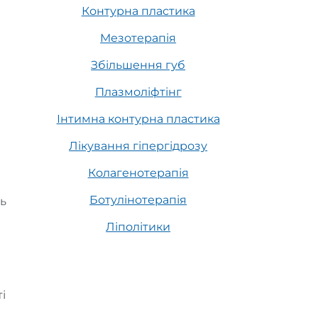
Контурна пластика
Мезотерапія
Збільшення губ
Плазмоліфтінг
Інтимна контурна пластика
Лікування гіпергідрозу
Колагенотерапія
Ботулінотерапія
ть
Ліполітики
і