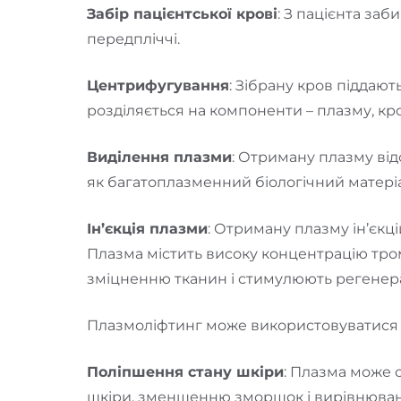
Забір пацієнтської крові
: З пацієнта заб
передпліччі.
Центрифугування
: Зібрану кров піддаю
розділяється на компоненти – плазму, кр
Виділення плазми
: Отриману плазму ві
як багатоплазменний біологічний матері
Ін’єкція плазми
: Отриману плазму ін’єкц
Плазма містить високу концентрацію тром
зміцненню тканин і стимулюють регенер
Плазмоліфтинг може використовуватися д
Поліпшення стану шкіри
: Плазма може 
шкіри, зменшенню зморшок і вирівнюван