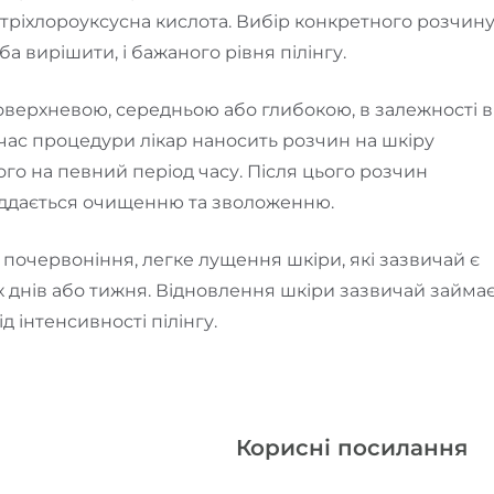
 тріхлороуксусна кислота. Вибір конкретного розчин
ба вирішити, і бажаного рівня пілінгу.
оверхневою, середньою або глибокою, в залежності в
д час процедури лікар наносить розчин на шкіру
його на певний період часу. Після цього розчин
 піддається очищенню та зволоженню.
 почервоніння, легке лущення шкіри, які зазвичай є
 днів або тижня. Відновлення шкіри зазвичай займа
ід інтенсивності пілінгу.
Корисні посилання