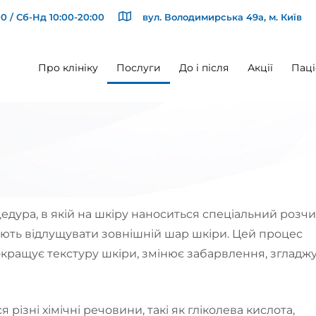
0 / Сб-Нд 10:00-20:00
вул. Володимирська 49а, м. Київ
Про клініку
Послуги
До і після
Акції
Паці
едура, в якій на шкіру наноситься спеціальний розчи
гають відлущувати зовнішній шар шкіри. Цей процес
кращує текстуру шкіри, змінює забарвлення, згладж
 різні хімічні речовини, такі як гліколева кислота,