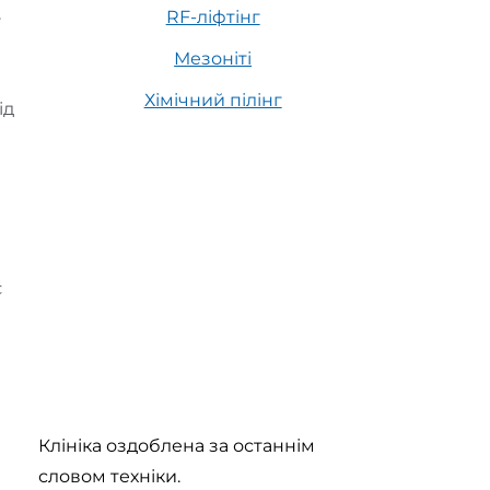
RF-ліфтінг
у
Мезоніті
Хімічний пілінг
ід
є
Клініка оздоблена за останнім
словом техніки.