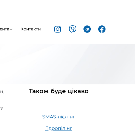
єнтам
Контакти
Також буде цікаво
н,
ує
SMAS-ліфтінг
Гідропілінг