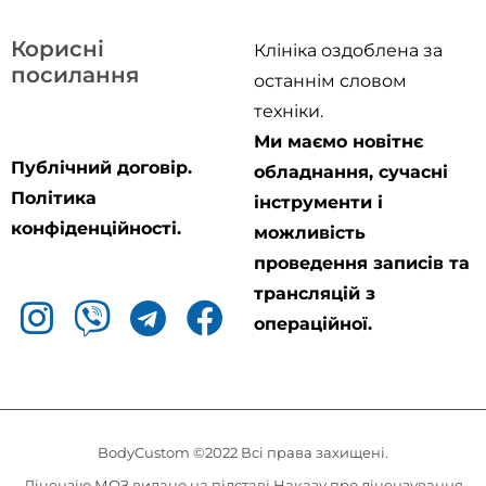
Корисні
Клініка оздоблена за
посилання
останнім словом
техніки.
Ми маємо новітнє
Публічний договір.
обладнання, сучасні
Політика
інструменти і
конфіденційності.
можливість
проведення записів та
трансляцій з
операційної.
BodyCustom ©2022 Всі права захищені.
Ліцензію МОЗ видано на підставі Наказу про ліцензування