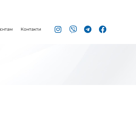
єнтам
Контакти