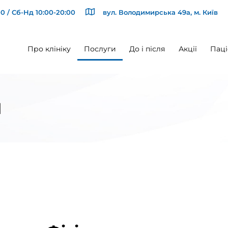
0 / Сб-Нд 10:00-20:00
вул. Володимирська 49а, м. Київ
Про клініку
Послуги
До і після
Акції
Паці
и