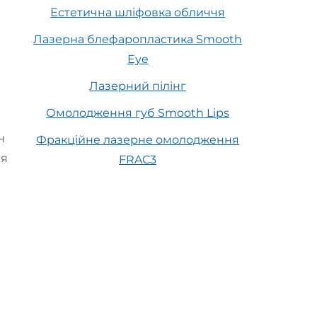
Естетична шліфовка обличчя
Лазерна блефаропластика Smooth
Eye
Лазерний пілінг
а
Омолодження губ Smooth Lips
н
Фракційне лазерне омолодження
ня
FRAC3