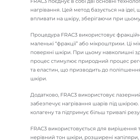
FRAC3 поєднує в собі дві основні технол
нагрівання. Цей метод базується на іде
впливати на шкіру, зберігаючи при цьом
Процедура FRAC3 використовує фракційн
маленькі “фракції” або мікроштрихи. Ці 
поверхні шкіри. При цьому навколишні 
процес стимулює природний процес реге
та еластин, що призводить до поліпшенн
шкіри.
Додатково, FRAC3 використовує лазерний
забезпечує нагрівання шарів під шкірою
колагену та підтримує більш тривалі рез
FRAC3 використовується для вирішення т
нерівний тон шкіри, розширені капіляри, 