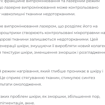
огії: фракційне випромінювання та лазерний режим
ї, що лазерне випромінювання може контрольовано
у навколишні тканини недоторканими.
е випромінювання лазером, що розділяє його на
мікроштрихи створюють контрольовані мікротравми н
здорові тканини залишаються недоторканими. Цей
нерації шкіри, змушуючи її виробляти новий колаге
я текстури шкіри, зменшення зморшок і розгладжен
 режим нагрівання, який глибше проникає в шкіру і
. Це сприяє стягуванню тканин, стимулює синтез
ультати омолодження.
аких проблем шкіри, як зморшки, збільшення пор,
пігментація, акне.