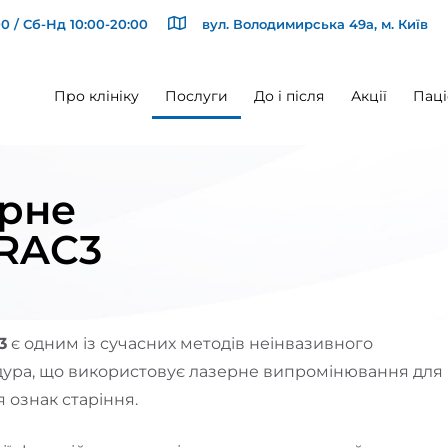
0 / Сб-Нд 10:00-20:00
вул. Володимирська 49а, м. Київ
Про клініку
Послуги
До і після
Акції
Паці
ерне
RAC3
3
є одним із сучасних методів неінвазивного
ура, що використовує лазерне випромінювання для
ознак старіння.