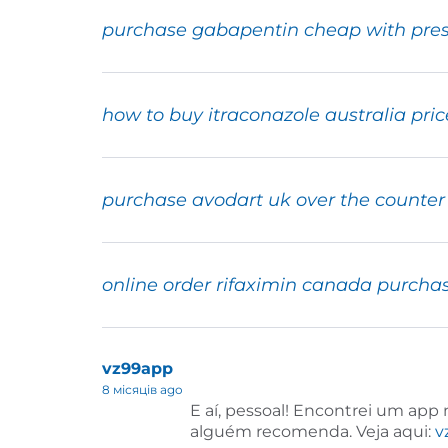
purchase gabapentin cheap with pres
how to buy itraconazole australia pric
purchase avodart uk over the counter
online order rifaximin canada purcha
vz99app
8 місяців ago
E aí, pessoal! Encontrei um app
alguém recomenda. Veja aqui:
v