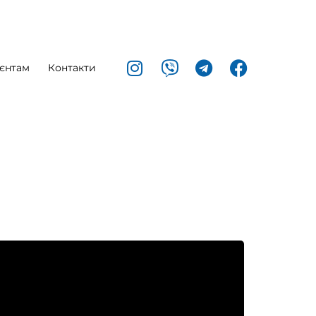
єнтам
Контакти