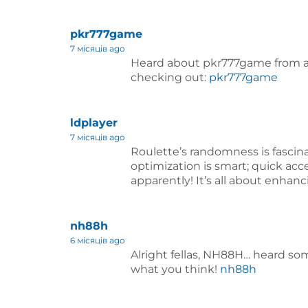
pkr777game
7 місяців ago
Heard about pkr777game from a bu
checking out:
pkr777game
ldplayer
7 місяців ago
Roulette’s randomness is fascina
optimization is smart; quick acc
apparently! It’s all about enhan
nh88h
6 місяців ago
Alright fellas, NH88H… heard som
what you think!
nh88h