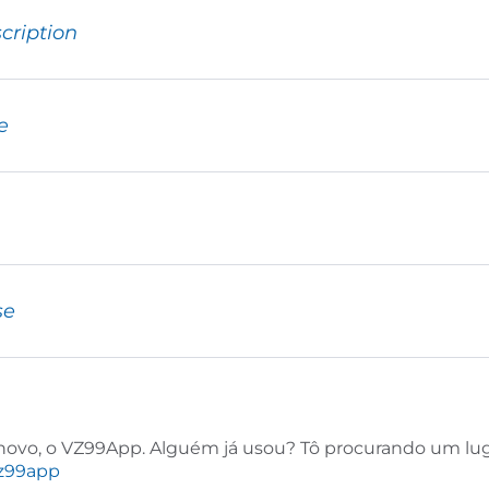
cription
e
se
 novo, o VZ99App. Alguém já usou? Tô procurando um luga
z99app