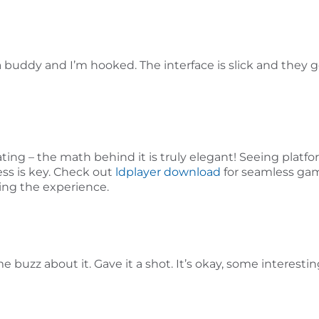
ddy and I’m hooked. The interface is slick and they got 
ting – the math behind it is truly elegant! Seeing plat
ess is key. Check out
ldplayer download
for seamless gam
cing the experience.
e buzz about it. Gave it a shot. It’s okay, some interest