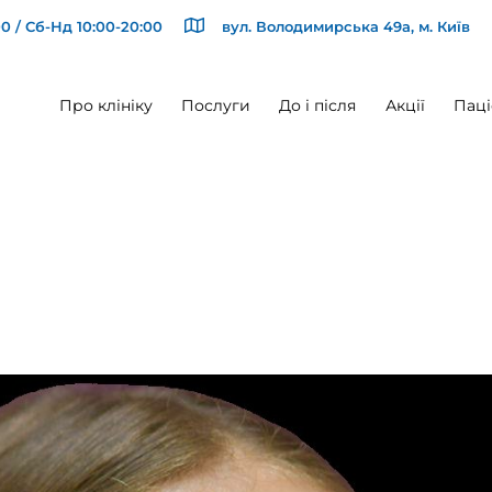
0 / Сб-Нд 10:00-20:00
вул. Володимирська 49а, м. Київ
Про клініку
Послуги
До і після
Акції
Паці