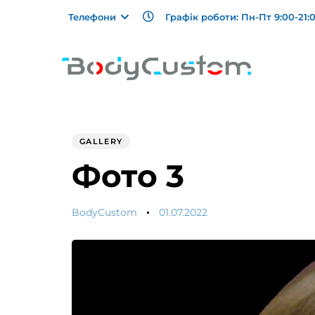
Графік роботи: Пн-Пт 9:00-21:0
Телефони
Author
Published
PUBLISHED
on:
IN:
GALLERY
Фото 3
BodyCustom
01.07.2022