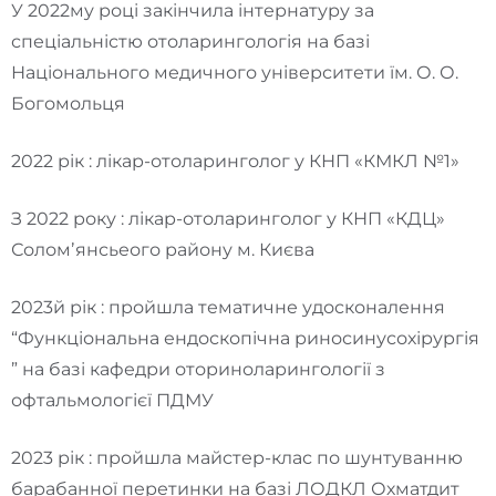
У 2022му році закінчила інтернатуру за
спеціальністю отоларингологія на базі
Національного медичного університети їм. О. О.
Богомольця
2022 рік : лікар-отоларинголог у КНП «КМКЛ №1»
З 2022 року : лікар-отоларинголог у КНП «КДЦ»
Соломʼянсьеого району м. Києва
2023й рік : пройшла тематичне удосконалення
“Функціональна ендоскопічна риносинусохірургія
” на базі кафедри оториноларингології з
офтальмологієї ПДМУ
2023 рік : пройшла майстер-клас по шунтуванню
барабанної перетинки на базі ЛОДКЛ Охматдит