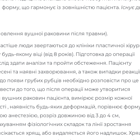
ам форму, що гармонує із зовнішністю пацієнта.
Існує д
новлення вушної раковини після травми).
 частіше люди звертаються до клініки пластичної хірург
будь-якому віці (від 8 років). Підготовка до операції
слід здати аналізи та пройти обстеження. Пацієнту
сені та наявні захворювання, а також випадки реакці
до появи грубих рубців необхідно розповісти про це
звести до того, що після операції може утворитися
 вушних раковин пацієнта, вимірює розмір кожної
сті , наявність будь-яких деформацій, порівнює форм
ою анестезією, розріз довжиною від 3 до 4 см,
уванням фізіологічних складок та лінії зростання
озсікається хрящ, або видаляється його надлишок. Хр