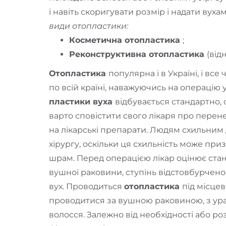
і навіть скоригувати розмір і надати вух
види отопластики:
Косметична отопластика
;
Реконструктивна отопластика
(від
Отопластика
популярна і в Україні, і все
по всій країні, наважуючись на операцію у 
пластики вуха
відбувається стандартно, 
варто сповістити свого лікаря про перене
на лікарські препарати. Людям схильним 
хірургу, оскільки ця схильність може при
шрам. Перед операцією лікар оцінює стан
вушної раковини, ступінь відстовбурчено
вух. Проводиться
отопластика
під місцев
проводитися за вушною раковиною, з урах
волосся. Залежно від необхідності або р