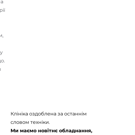
на
ії
и,
ку
о.
и
Клініка оздоблена за останнім
словом техніки.
Ми маємо новітнє обладнання,