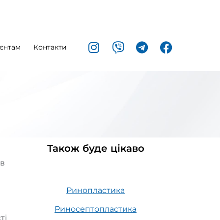
єнтам
Контакти
Також буде цікаво
ів
Ринопластика
Риносептопластика
ті