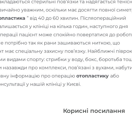
накладаються стерильні пов’язки та надягається теніс
звичайно уважним, оскільки має досягти повної симетр
опластика
” від 40 до 60 хвилин. Післяопераційний
лишається у клініці на кілька годин, наступного дня
операції пацієнт може спокійно повертатися до робот
не потрібно так як рани зашиваються ниткою, що
нт має спеціальну захисну пов’язку. Найближчі півро
 видами спорту: стрибки у воду, бокс, боротьба тощ
 назавжди про комплекси, пов’язані з вухами, набут
повну інформацію про операцію
отопластику
або
ультації у нашій клініці у Києві.
Корисні посилання