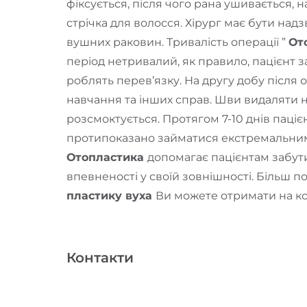
фіксується, після чого рана ушивається, 
стрічка для волосся. Хірург має бути над
вушних раковин. Тривалість операції ”
От
період нетривалий, як правило, пацієнт за
роблять перев’язку. На другу добу після 
навчання та інших справ. Шви видаляти 
розсмоктується. Протягом 7-10 днів паціє
протипоказано займатися екстремальними
Отопластика
допомагає пацієнтам забути
впевненості у своїй зовнішності. Більш 
пластику вуха
Ви можете отримати на конс
Контакти