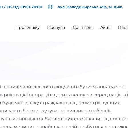
0 / Сб-Нд 10:00-20:00
вул. Володимирська 49а, м. Київ
Про клініку
Послуги
До і після
Акції
Паці
 величезній кількості людей позбутися лопатухості,
ярність цієї операції є досить великою серед пацієнт
и будь-якого віку страждають від асиметрії вушних
икликають багато глузувань і викликають безліч
кувати свої відстовбурчені вуха, сховавши під пишно
учасна медицина знайшла спосіб позбутися лопатухос