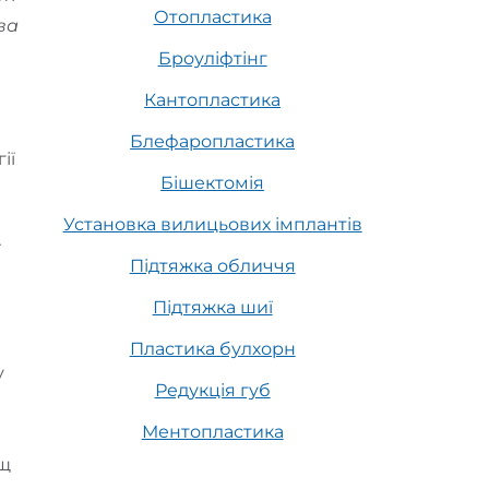
Отопластика
ва
Броуліфтінг
Кантопластика
Блефаропластика
ії
Бішектомія
Установка вилицьових імплантів
ї
Підтяжка обличчя
Підтяжка шиї
Пластика булхорн
у
Редукція губ
Ментопластика
ящ