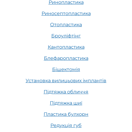
Ринопластика
Риносептопластика
Отопластика
Броуліфтінг
Кантопластика
Блефаропластика
Бішектомія
Установка вилицьових імплантів
Підтяжка обличчя
Підтяжка шиї
Пластика булхорн
Редукція губ