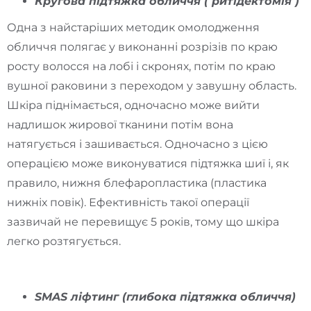
Кругова підтяжка обличчя ( ритідектомія )
Одна з найстаріших методик омолодження
обличчя полягає у виконанні розрізів по краю
росту волосся на лобі і скронях, потім по краю
вушної раковини з переходом у завушну область.
Шкіра піднімається, одночасно може вийти
надлишок жирової тканини потім вона
натягується і зашивається. Одночасно з цією
операцією може виконуватися підтяжка шиї і, як
правило, нижня блефаропластика (пластика
нижніх повік). Ефективність такої операції
зазвичай не перевищує 5 років, тому що шкіра
легко розтягується.
SMAS ліфтинг (глибока підтяжка обличчя)