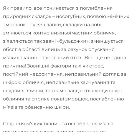
Як правило, все починається з поглиблення
природних складок – носогубних, появою мімічних
зморшок – гусячі лапки, складки на лобі,
змінюється контур нижньої частини обличчя,
з’являються так звані «бульдожки», зменшується
обсяг в області вилиць за рахунок опускання
м’яких тканин – так званий птоз . Вік – це не єдина
причина! Зовнішні фактори такі як стрес,
постійний недосипання, неправильний догляд за
шкірою обличчя, неправильне харчування та
шкідливі звички, так само завдають шкоди шкірі
обличчя та сприяє появі зморшок, послабленню
м’язів та обвисанню шкіри.
Старіння м’яких тканин та ослаблення м’язів
неминуче, але сучасна медицина знає, як