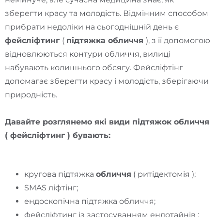
зберегти красу та молодість. Відмінним способом
прибрати недоліки на сьогоднішній день є
фейсліфтинг
(
підтяжка обличчя
), з її допомогою
відновлюються контури обличчя, вилиці
набувають колишнього обсягу. Фейсліфтінг
допомагає зберегти красу і молодість, зберігаючи
природність.
Давайте розглянемо які види підтяжок обличчя
( фейсліфтинг ) бувають:
кругова підтяжка
обличчя
( ритідектомія );
SMAS ліфтінг;
ендоскопічна підтяжка обличчя;
фейсліфтинг із застосуванням ендотайнів ;