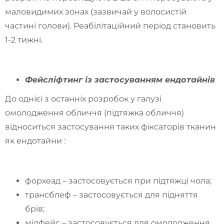
маловидимих зонах (зазвичай у волосистій
частині голови). Реабілітаційний період становить
1-2 тижні.
Фейсліфтинг із застосуванням ендотайнів
До однієї з останніх розробок у галузі
омолодження обличчя (підтяжка обличчя)
відноситься застосування таких фіксаторів тканин
як ендотайни :
форхеад – застосовується при підтяжці чола;
трансблеф – застосовується для підняття
брів;
мідфейс – застосовується для омолодження