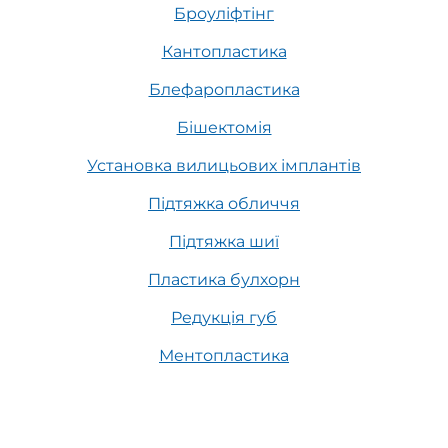
Броуліфтінг
Кантопластика
Блефаропластика
Бішектомія
Установка вилицьових імплантів
Підтяжка обличчя
Підтяжка шиї
Пластика булхорн
Редукція губ
Ментопластика