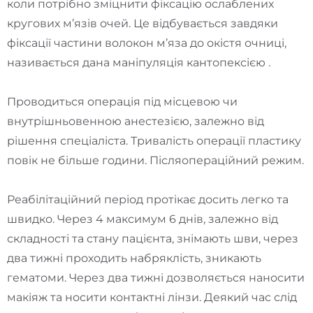
коли потрібно зміцнити фіксацію ослаблених
кругових м’язів очей. Це відбувається завдяки
фіксації частини волокон м’яза до окістя очниці,
називається дана маніпуляція кантопексією .
Проводиться операція під місцевою чи
внутрішньовенною анестезією, залежно від
рішення спеціаліста. Тривалість операції пластику
повік не більше години. Післяопераційний режим.
Реабілітаційний період протікає досить легко та
швидко. Через 4 максимум 6 днів, залежно від
складності та стану пацієнта, знімають шви, через
два тижні проходить набряклість, зникають
гематоми. Через два тижні дозволяється наносити
макіяж та носити контактні лінзи. Деякий час слід