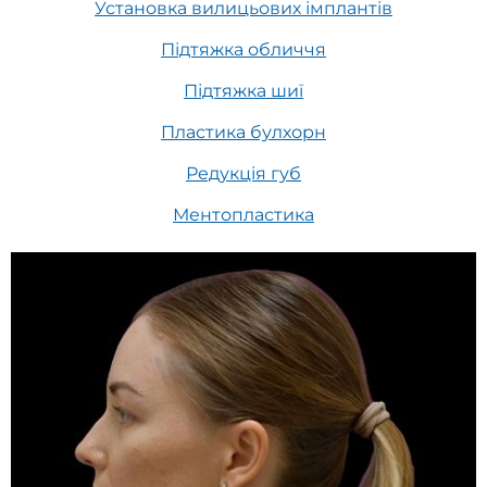
Установка вилицьових імплантів
Підтяжка обличчя
Підтяжка шиї
Пластика булхорн
Редукція губ
Ментопластика