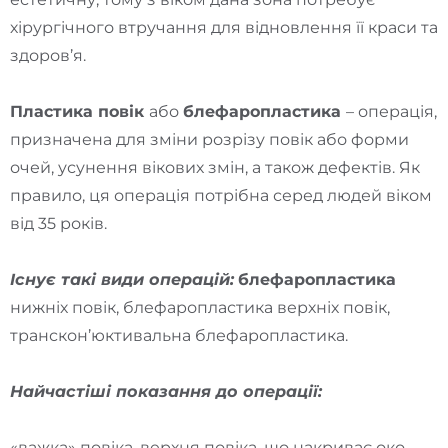
хірургічного втручання для відновлення її краси та
здоров’я.
Пластика повік
або
блефаропластика
– операція,
призначена для зміни розрізу повік або форми
очей, усунення вікових змін, а також дефектів. Як
правило, ця операція потрібна серед людей віком
від 35 років.
Існує такі види операцій:
блефаропластика
нижніх повік, блефаропластика верхніх повік,
транскон’юктивальна блефаропластика.
Найчастіші показання до операції:
«важка» повіка, верхня повіка, що накриває око,