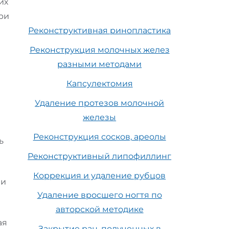
их
ри
Реконструктивная ринопластика
Реконструкция молочных желез
разными методами
Капсулектомия
Удаление протезов молочной
железы
Реконструкция сосков, ареолы
ь
Реконструктивный липофиллинг
Коррекция и удаление рубцов
 и
Удаление вросшего ногтя по
авторской методике
ая
Закрытие ран, полученных в