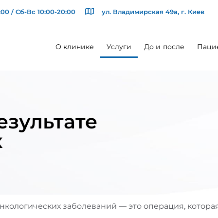
00 / Сб-Вс 10:00-20:00
ул. Владимирская 49а, г. Киев
О клинике
Услуги
До и после
Паци
езультате
х
онкологических заболеваний — это операция, котора