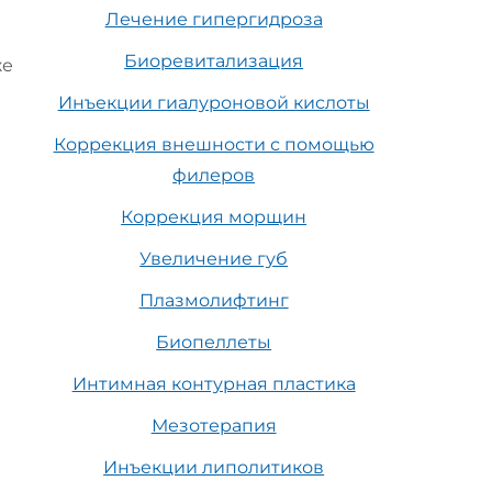
Лечение гипергидроза
Биоревитализация
же
Инъекции гиалуроновой кислоты
Коррекция внешности с помощью
филеров
Коррекция морщин
Увеличение губ
Плазмолифтинг
Биопеллеты
Интимная контурная пластика
Мезотерапия
Инъекции липолитиков